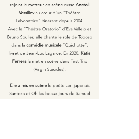
rejoint le metteur en scène russe
Anatoli
Vassiliev
au cœur d’un “Théâtre
Laboratoire” itinérant depuis 2004.
Avec le “Théâtre Oratorio” d’Eva Vallejo et
Bruno Soulier, elle chante le rôle de Toboso
dans la
comédie musicale
“Quichotte”,
livret de Jean-Luc Lagarce. En 2020,
Katia
Ferrera
la met en scène dans First Trip
(Virgin Suicides).
Elle a mis en scène
le poète zen japonais
Santoka et Oh les beaux jours de Samuel
Beckett. Sa création musicale "Chavirés",
jouée à l'Atelier du plateau, est en cours de
reprise. Elle
mène aussi depuis toujours de
nombreux ateliers de formation d’acteur
:
École du TNB, EPSAD de Lille, École de la